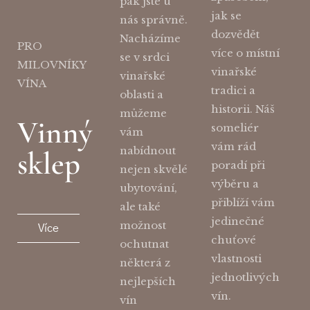
pak jste u
jak se
nás správně.
dozvědět
Nacházíme
PRO
více o místní
se v srdci
MILOVNÍKY
vinařské
vinařské
VÍNA
tradici a
oblasti a
historii. Náš
můžeme
Vinný
someliér
vám
vám rád
nabídnout
sklep
poradí při
nejen skvělé
výběru a
ubytování,
přiblíží vám
ale také
jedinečné
možnost
Více
chuťové
ochutnat
vlastnosti
některá z
jednotlivých
nejlepších
vín.
vín