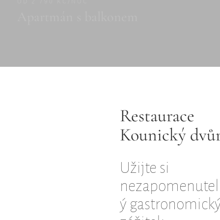
OD 2 790 KČ/NOC
Apartmán s balkonem
Restaurace
Kounický dvů
Užijte si
nezapomenutel
ý gastronomick