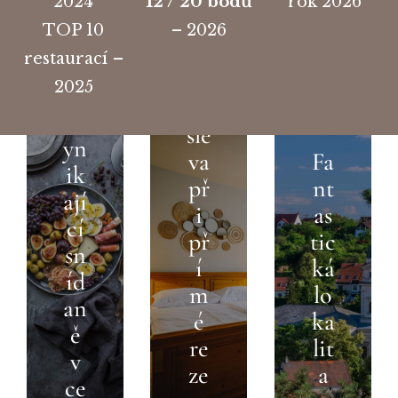
2024
12 / 20 bodů
rok 2026
TOP 10
– 2026
restaurací –
10
2025
%
V
sle
yn
va
Fa
ik
př
nt
ají
i
as
cí
př
tic
sn
í
ká
íd
m
lo
an
é
ka
ě
re
lit
v
ze
a
ce