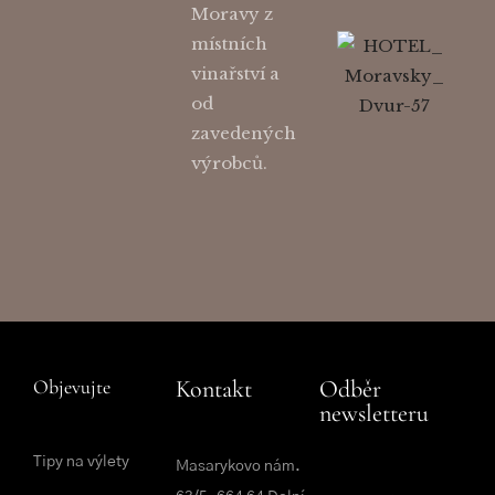
Moravy z
místních
vinařství a
od
zavedených
výrobců.
Objevujte
Kontakt
Odběr
newsletteru
Tipy na výlety
Masarykovo nám.