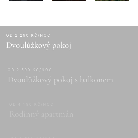
rv
ně
ac
i
OD 2 290 KČ/NOC
Dvoulůžkový pokoj
OD 2 590 KČ/NOC
Dvoulůžkový pokoj s balkonem
OD 4 190 KČ/NOC
Rodinný apartmán