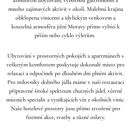
komfortní ubytování, výbornou gastronomii a
mnoho zajímavých aktivit v okolí. Malebná krajina
obklopena vinicemi a idylickým venkovem a
kouzelná atmosféra jižní Moravy přímo vybízí k
pěším nebo cyklo výletům.
Ubytování v prostorných pokojích a apartmánech s
veškerým komfortem poskytuje dokonalé místo pro
relaxaci a odpočinek po dlouhém dni plném aktivit.
Pro milovníky dobrého jídla máme v naší restauraci
připravené široké spektrum chutných jídel, včetně
místních specialit a vynikajících vín z okolních vinic.
Naše hotelové prostory jsou přímo stvořené pro
firemní akce, svatby a různé oslavy.