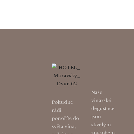
Naše
vinařské
Pokud se
degustace
rádi
jsou
ponoříte do
skvělým
světa vína,
způsobem,