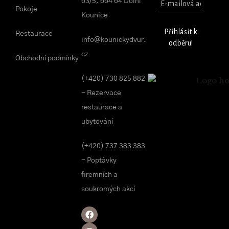
63/5, 664 64 Dolní
Pokoje
Kounice
Restaurace
info@kounickydvur.
cz
Obchodní podmínky
(+420) 730 825 882
- Rezervace
restaurace a
ubytování
(+420) 737 383 383
- Poptávky
firemních a
soukromých akcí