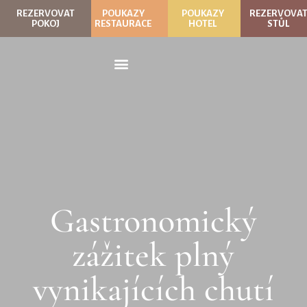
REZERVOVAT
POUKAZY
POUKAZY
REZERVOVA
POKOJ
RESTAURACE
HOTEL
STŮL
Gastronomický
zážitek plný
vynikajících chutí